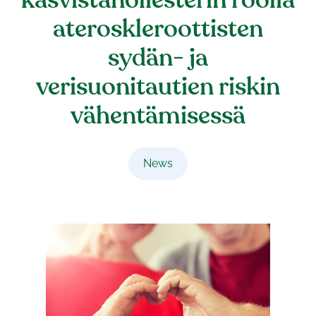
kasvistanoliesterin roolia
ateroskleroottisten
sydän- ja
verisuonitautien riskin
vähentämisessä
News