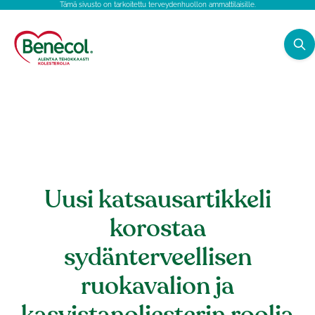
Tämä sivusto on tarkoitettu terveydenhuollon ammattilaisille.
H
o
m
e
p
a
Uusi katsausartikkeli
g
e
korostaa
sydänterveellisen
ruokavalion ja