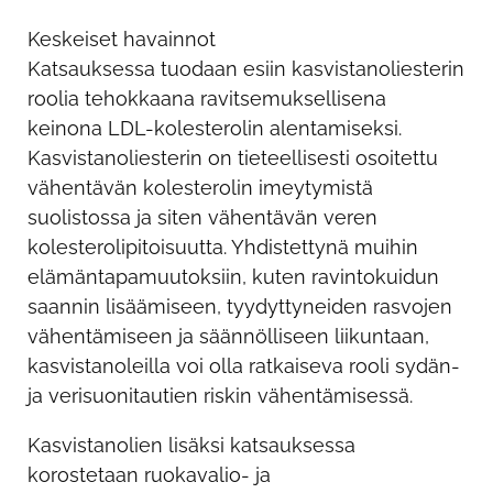
Keskeiset havainnot
Katsauksessa tuodaan esiin kasvistanoliesterin
roolia tehokkaana ravitsemuksellisena
keinona LDL-kolesterolin alentamiseksi.
Kasvistanoliesterin on tieteellisesti osoitettu
vähentävän kolesterolin imeytymistä
suolistossa ja siten vähentävän veren
kolesterolipitoisuutta. Yhdistettynä muihin
elämäntapamuutoksiin, kuten ravintokuidun
saannin lisäämiseen, tyydyttyneiden rasvojen
vähentämiseen ja säännölliseen liikuntaan,
kasvistanoleilla voi olla ratkaiseva rooli sydän-
ja verisuonitautien riskin vähentämisessä.
Kasvistanolien lisäksi katsauksessa
korostetaan ruokavalio- ja